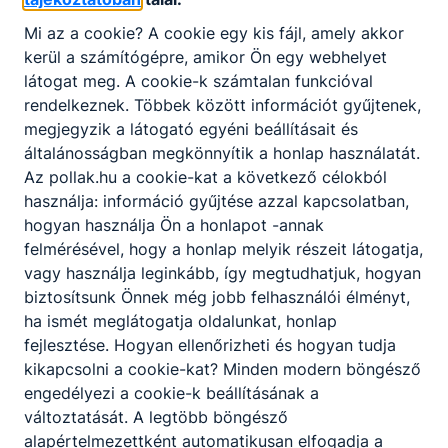
gyakorlati képzésre, a munkaerő-piaci szereplőkkel való
kapcsolattartásra, a digitalizációra és az interaktivitásra.
Mi az a cookie? A cookie egy kis fájl, amely akkor
Bővebben a projektről
kerül a számítógépre, amikor Ön egy webhelyet
látogat meg. A cookie-k számtalan funkcióval
rendelkeznek. Többek között információt gyűjtenek,
megjegyzik a látogató egyéni beállításait és
általánosságban megkönnyítik a honlap használatát.
1
Az pollak.hu a cookie-kat a következő célokból
használja: információ gyűjtése azzal kapcsolatban,
hogyan használja Ön a honlapot -annak
felmérésével, hogy a honlap melyik részeit látogatja,
vagy használja leginkább, így megtudhatjuk, hogyan
biztosítsunk Önnek még jobb felhasználói élményt,
ha ismét meglátogatja oldalunkat, honlap
Partnereink
fejlesztése. Hogyan ellenőrizheti és hogyan tudja
kikapcsolni a cookie-kat? Minden modern böngésző
engedélyezi a cookie-k beállításának a
változtatását. A legtöbb böngésző
alapértelmezettként automatikusan elfogadja a