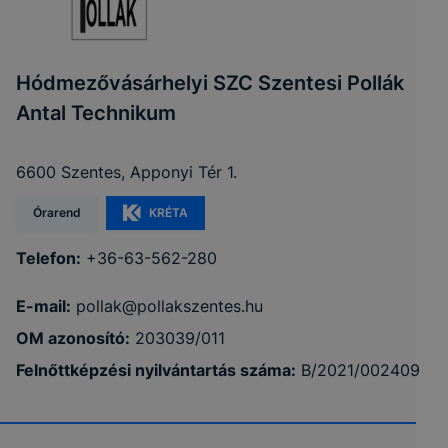
Hódmezővásárhelyi SZC Szentesi Pollák
Antal Technikum
6600 Szentes, Apponyi Tér 1.
Órarend
KRÉTA
Telefon:
+36-63-562-280
E-mail:
pollak@pollakszentes.hu
OM azonosító:
203039/011
Felnőttképzési nyilvántartás száma:
B/2021/002409