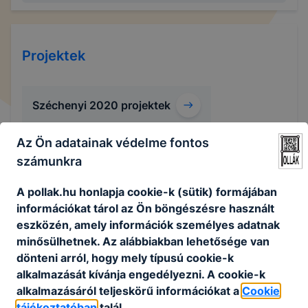
Projektek
Széchenyi 2020 projektek
Az Ön adatainak védelme fontos
számunkra
A pollak.hu honlapja cookie-k (sütik) formájában
Erasmus+ 2025-1-HU01-KA122-VET-
információkat tárol az Ön böngészésre használt
000343386
eszközén, amely információk személyes adatnak
minősülhetnek. Az alábbiakban lehetősége van
Világra nyíló kapu – Szélesedő nemzetközi perspektíva az
dönteni arról, hogy mely típusú cookie-k
Erasmus+ programmal A program célja a célországok
tanulóbarát tanítási technikák elsajátítása, legfőképpen a
alkalmazását kívánja engedélyezni. A cookie-k
pályaorientációra, a hátrányos helyzetű tanulók
alkalmazásáról teljeskörű információkat a
Cookie
felzárkóztatására, a lemorzsolódás csökkentésére, a
tájékoztatóban
talál.