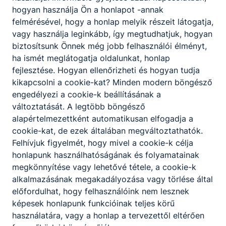
hogyan használja Ön a honlapot -annak
felmérésével, hogy a honlap melyik részeit látogatja,
vagy használja leginkább, így megtudhatjuk, hogyan
biztosítsunk Önnek még jobb felhasználói élményt,
ha ismét meglátogatja oldalunkat, honlap
fejlesztése. Hogyan ellenőrizheti és hogyan tudja
kikapcsolni a cookie-kat? Minden modern böngésző
Országos ipari elektronikai verseny
engedélyezi a cookie-k beállításának a
2020. március 6.
admin
változtatását. A legtöbb böngésző
alapértelmezettként automatikusan elfogadja a
cookie-kat, de ezek általában megváltoztathatók.
Felhívjuk figyelmét, hogy mivel a cookie-k célja
honlapunk használhatóságának és folyamatainak
megkönnyítése vagy lehetővé tétele, a cookie-k
alkalmazásának megakadályozása vagy törlése által
Partnereink
előfordulhat, hogy felhasználóink nem lesznek
képesek honlapunk funkcióinak teljes körű
használatára, vagy a honlap a tervezettől eltérően