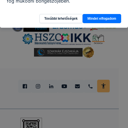
fog működni böngészőjében.
További lehetőségek
Mindet elfogadom