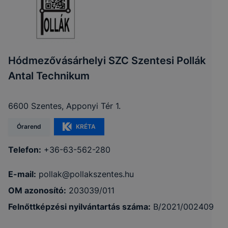
Hódmezővásárhelyi SZC Szentesi Pollák
Antal Technikum
6600 Szentes, Apponyi Tér 1.
Órarend
KRÉTA
Telefon:
+36-63-562-280
E-mail:
pollak@pollakszentes.hu
OM azonosító:
203039/011
Felnőttképzési nyilvántartás száma:
B/2021/002409