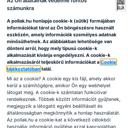
Az Ön adatainak védelme fontos
2021
számunkra
1970. január 1.
admin
A pollak.hu honlapja cookie-k (sütik) formájában
információkat tárol az Ön böngészésre használt
eszközén, amely információk személyes adatnak
minősülhetnek. Az alábbiakban lehetősége van
dönteni arról, hogy mely típusú cookie-k
alkalmazását kívánja engedélyezni. A cookie-k
alkalmazásáról teljeskörű információkat a
Cookie
tájékoztatóban
talál.
Mi az a cookie? A cookie egy kis fájl, amely akkor
kerül a számítógépre, amikor Ön egy webhelyet
Gólyaavató
látogat meg. A cookie-k számtalan funkcióval
Gólyaavató 2021
rendelkeznek. Többek között információt gyűjtenek,
1970. január 1.
admin
megjegyzik a látogató egyéni beállításait és
általánosságban megkönnyítik a honlap használatát.
Az pollak.hu a cookie-kat a következő célokból
használja: információ gyűjtése azzal kapcsolatban,