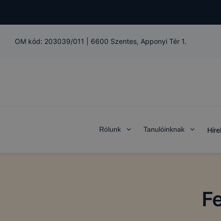
OM kód:
203039/011
|
6600 Szentes, Apponyi Tér 1.
Rólunk
Tanulóinknak
Híre
F