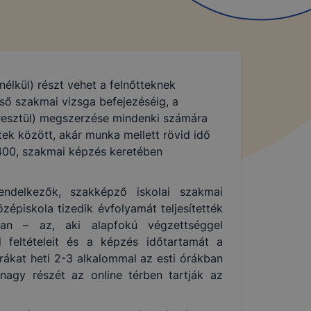
nélkül) részt vehet a felnőtteknek
ső szakmai vizsga befejezéséig, a
resztül) megszerzése mindenki számára
ek között, akár munka mellett rövid idő
t 400, szakmai képzés keretében
endelkezők, szakképző iskolai szakmai
épiskola tizedik évfolyamát teljesítették
yban – az, aki alapfokú végzettséggel
 feltételeit és a képzés időtartamát a
ákat heti 2-3 alkalommal az esti órákban
nagy részét az online térben tartják az