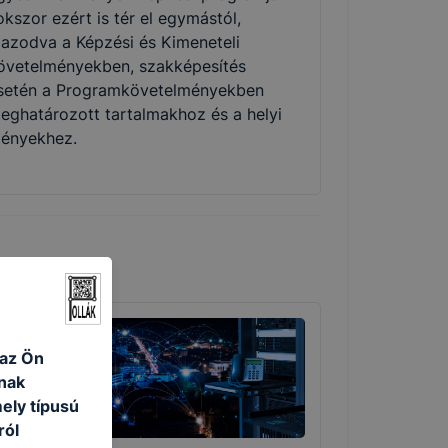
okszor ezért is tér el egymástól,
gazodva a Képzési és Kimeneteli
övetelményekben, szakképesítés
setén a Programkövetelményekben
eghatározott tartalmakhoz és a helyi
gényekhez.
 az Ön
nak
ely típusú
ról