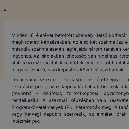
tatása
Minden 16. életévét betöltött személy (felső korhatár 
meghirdetett képzésekben. Az első két szakma (az el
második szakma esetén legfeljebb három tanéven ke
ingyenes. Az iskolákban lehetőség van rugalmas keret
alatt szakmát tanulni. A felnőttek emellett több min
megszerezhető, szakképesítés közül választhatnak.
Technikumi szakmai oktatásba az érettségivel r
oktatásba pedig azok kapcsolódhatnak be, akik a köz
(továbbá – kizárólag felnőttképzési jogviszon
rendelkezik). A szakmai képzésben való részvétel
Programkövetelmények (PK) határozzák meg. A tanór
vagy hétvégi napokra szervezik, az elméleti órák 
intézmények.