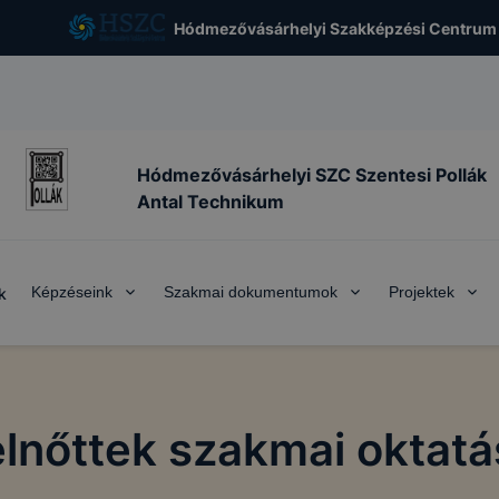
Hódmezővásárhelyi Szakképzési Centrum
Hódmezővásárhelyi SZC Szentesi Pollák
Antal Technikum
Képzéseink
Szakmai dokumentumok
Projektek
k
elnőttek szakmai oktatá