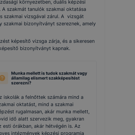
zdasági környezetben, duális képzési
k. A szakmát tanulók szakmai oktatása
és szakmai vizsgával zárul. A vizsgát
agy szakmai bizonyítványt szereznek, amely
st képesítő vizsga zárja, és a sikeresen
 képesítő bizonyítványt kapnak.
Munka mellett is tudok szakmát vagy
államilag elismert szakképesítést
szerezni?
z iskolák a felnőttek számára mind a
zakmai oktatást, mind a szakmai
épzést rugalmasan, akár munka mellett,
övid idő alatt szervezik meg, gyakran
z esti órákban, akár hétvégén is. Az
gyes intézmények képzési programja