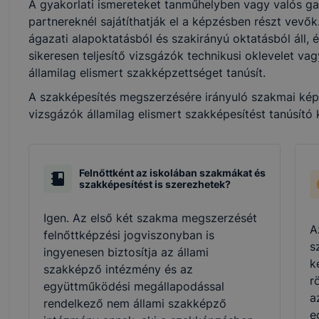
A gyakorlati ismereteket tanműhelyben vagy valós ga
partnereknél sajátíthatják el a képzésben részt vevő
ágazati alapoktatásból és szakirányú oktatásból áll, 
sikeresen teljesítő vizsgázók technikusi oklevelet v
államilag elismert szakképzettséget tanúsít.
A szakképesítés megszerzésére irányuló szakmai képzé
vizsgázók államilag elismert szakképesítést tanúsító
Felnőttként az iskolában szakmákat és
szakképesítést is szerezhetek?
Igen. Az első két szakma megszerzését
A
felnőttképzési jogviszonyban is
s
ingyenesen biztosítja az állami
k
szakképző intézmény és az
r
együttműködési megállapodással
a
rendelkező nem állami szakképző
e