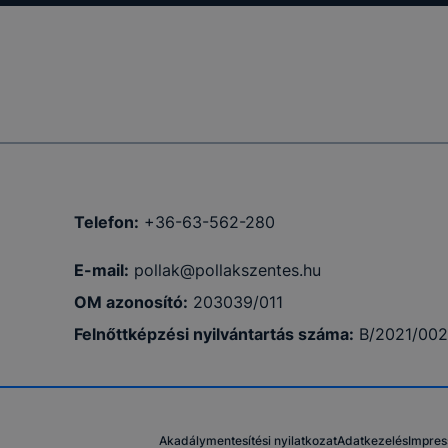
Telefon:
+36-63-562-280
E-mail:
pollak@pollakszentes.hu
OM azonosító:
203039/011
Felnőttképzési nyilvántartás száma:
B/2021/00
Akadálymentesítési nyilatkozat
Adatkezelés
Impre