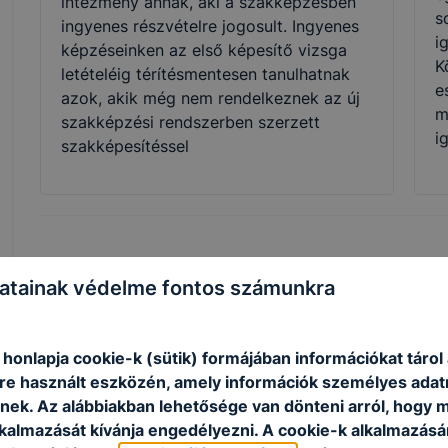
intézmény annak, aki a szakképzésben
s
ingyenes részvételre jogosult. Ingyenes
i
képzéseinken az első képesítő vizsga
K
letételéig térítésmentesen tanulhatnak
e
azok, akik még nem rendelkeznek az új
m
szakképzési rendszerben szerzett
i
szakképesítéssel
Szakmák
atainak védelme fontos számunkra
 honlapja cookie-k (sütik) formájában információkat tárol
e használt eszközén, amely információk személyes adat
nek. Az alábbiakban lehetősége van dönteni arról, hogy m
lkalmazását kívánja engedélyezni. A cookie-k alkalmazásá