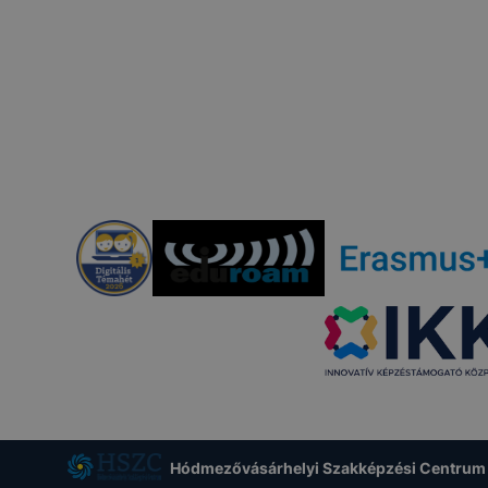
Hódmezővásárhelyi Szakképzési Centrum