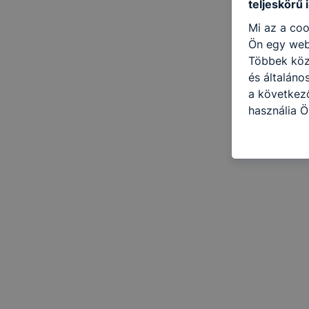
teljeskörű 
Mi az a coo
Ön egy web
Többek közö
és általáno
a következő
használja Ö
látogatja, 
még jobb fe
fejlesztése
Minden mode
legtöbb bö
ezek általá
célja honl
lehetővé té
előfordulha
teljes körű
böngészőjé