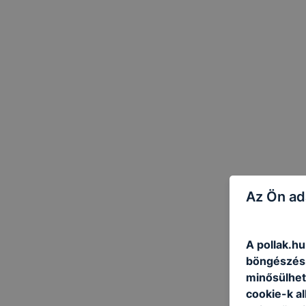
Az Ön ad
A pollak.hu
böngészésr
minősülhet
cookie-k a